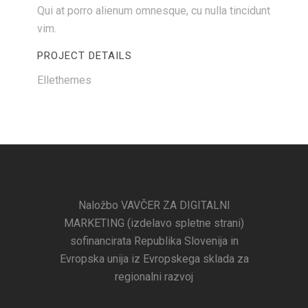
Qui at porro alienum omnesque, cu nulla tincidunt
vim.
PROJECT DETAILS
Ellethemes
Naložbo VAVČER ZA DIGITALNI
MARKETING (izdelavo spletne strani)
sofinancirata Republika Slovenija in
Evropska unija iz Evropskega sklada za
regionalni razvoj