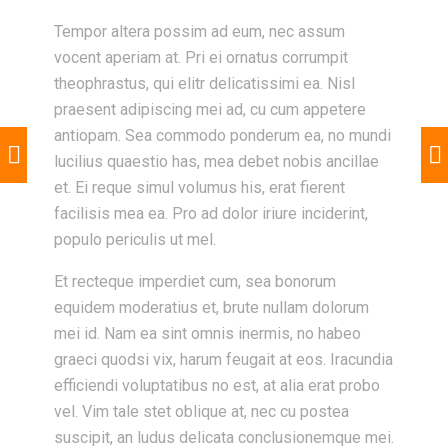
Tempor altera possim ad eum, nec assum
vocent aperiam at. Pri ei ornatus corrumpit
theophrastus, qui elitr delicatissimi ea. Nisl
praesent adipiscing mei ad, cu cum appetere
antiopam. Sea commodo ponderum ea, no mundi
lucilius quaestio has, mea debet nobis ancillae
et. Ei reque simul volumus his, erat fierent
facilisis mea ea. Pro ad dolor iriure inciderint,
populo periculis ut mel.
Et recteque imperdiet cum, sea bonorum
equidem moderatius et, brute nullam dolorum
mei id. Nam ea sint omnis inermis, no habeo
graeci quodsi vix, harum feugait at eos. Iracundia
efficiendi voluptatibus no est, at alia erat probo
vel. Vim tale stet oblique at, nec cu postea
suscipit, an ludus delicata conclusionemque mei.